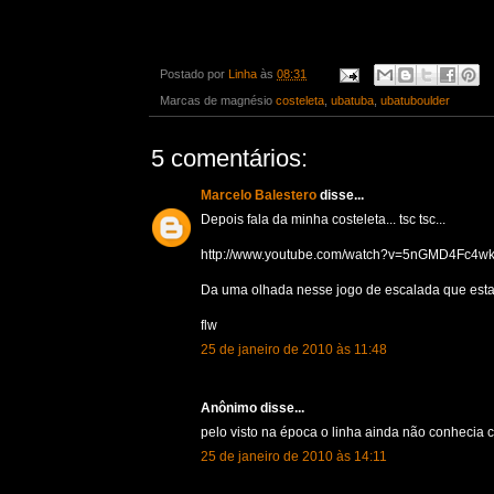
Postado por
Linha
às
08:31
Marcas de magnésio
costeleta
,
ubatuba
,
ubatuboulder
5 comentários:
Marcelo Balestero
disse...
Depois fala da minha costeleta... tsc tsc...
http://www.youtube.com/watch?v=5nGMD4Fc4wk&
Da uma olhada nesse jogo de escalada que esta
flw
25 de janeiro de 2010 às 11:48
Anônimo disse...
pelo visto na época o linha ainda não conhecia 
25 de janeiro de 2010 às 14:11