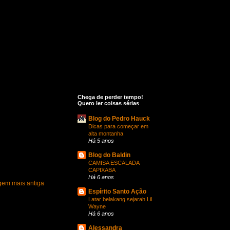
Chega de perder tempo!
Quero ler coisas sérias
Blog do Pedro Hauck
Dicas para começar em
alta montanha
Há 5 anos
Blog do Baldin
CAMISA ESCALADA
CAPIXABA
Há 6 anos
gem mais antiga
Espírito Santo Ação
Latar belakang sejarah Lil
Wayne
Há 6 anos
Alessandra