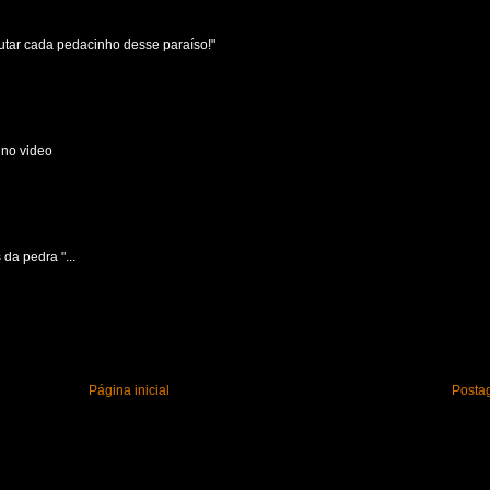
rutar cada pedacinho desse paraíso!"
 no video
da pedra "...
Página inicial
Posta