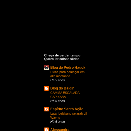
Chega de perder tempo!
Quero ler coisas sérias
Blog do Pedro Hauck
Dicas para começar em
alta montanha
Há 5 anos
Blog do Baldin
CAMISA ESCALADA
CAPIXABA
Há 6 anos
Espírito Santo Ação
Latar belakang sejarah Lil
Wayne
Há 6 anos
Alessandra